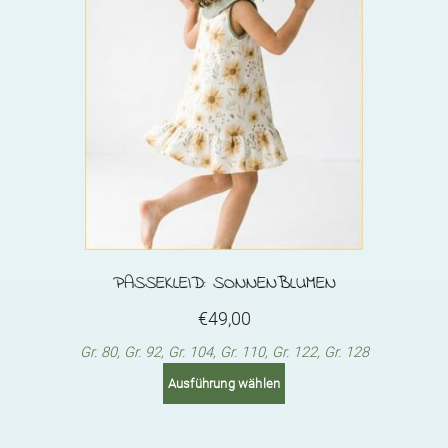
options
may
be
chosen
on
the
product
page
PASSEKLEID: SONNENBLUMEN
€
49,00
Gr. 80, Gr. 92, Gr. 104, Gr. 110, Gr. 122, Gr. 128
This
Ausführung wählen
product
has
multiple