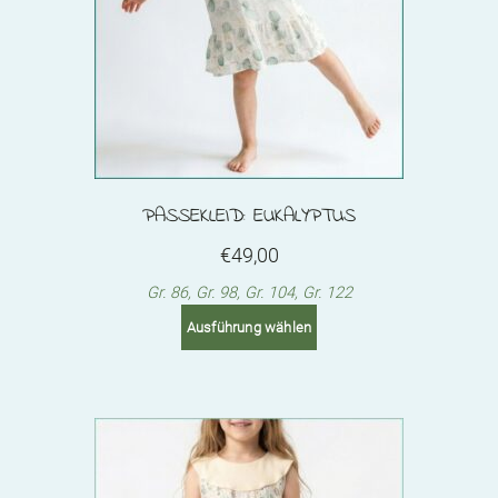
PASSEKLEID: EUKALYPTUS
€
49,00
Gr. 86, Gr. 98, Gr. 104, Gr. 122
This
Ausführung wählen
product
has
multiple
variants.
The
options
may