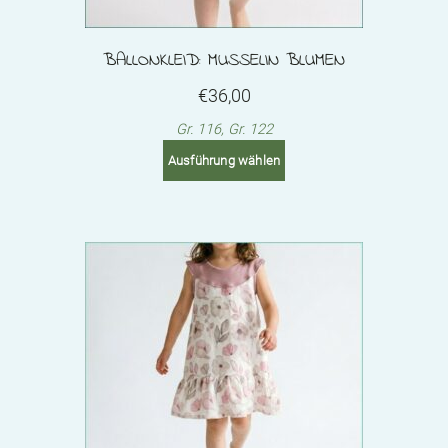
BALLONKLEID: MUSSELIN BLUMEN
€
36,00
Gr. 116, Gr. 122
This
Ausführung wählen
product
has
multiple
variants.
The
options
may
be
chosen
on
the
product
page