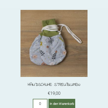
Menge
HANDSCHUHE: STREUBLUMEN
€
19,00
Handschuhe:
In den Warenkorb
Streublumen