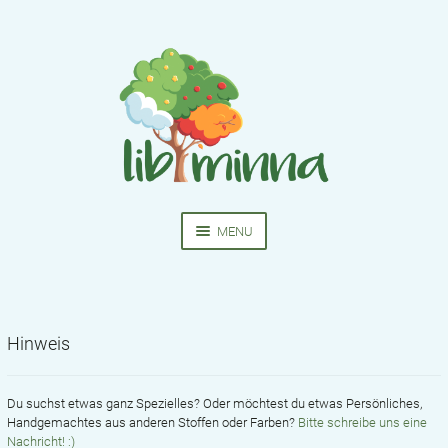
Skip
Skip
to
to
navigation
content
MENU
HOME
NÄHKURSE
Hinweis
EXPA
BEKLEIDUNG
CHIL
MEN
Du suchst etwas ganz Spezielles? Oder möchtest du etwas Persönliches,
SCHNITTMUSTER
Handgemachtes aus anderen Stoffen oder Farben?
Bitte schreibe uns eine
Nachricht! :)