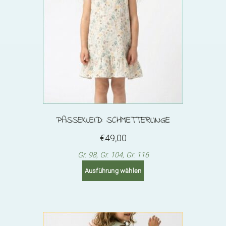
be
chosen
on
the
product
page
PASSEKLEID: SCHMETTERLINGE
€
49,00
Gr. 98, Gr. 104, Gr. 116
This
Ausführung wählen
product
has
multiple
variants.
The