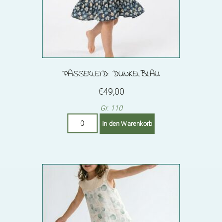
page
PASSEKLEID: DUNKELBLAU
€
49,00
Gr. 110
Passekleid:
In den Warenkorb
Dunkelblau
Menge