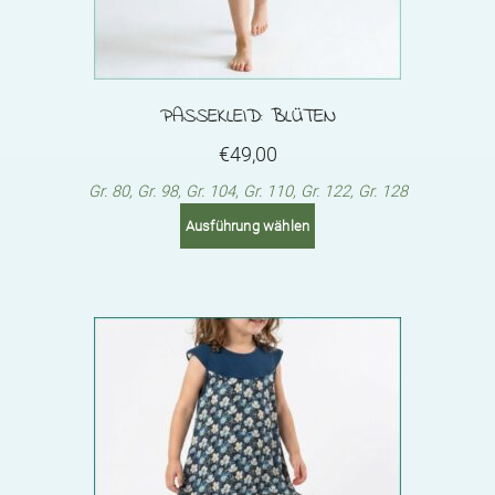
PASSEKLEID: BLÜTEN
€
49,00
Gr. 80, Gr. 98, Gr. 104, Gr. 110, Gr. 122, Gr. 128
This
Ausführung wählen
product
has
multiple
variants.
The
options
may
be
chosen
on
the
product