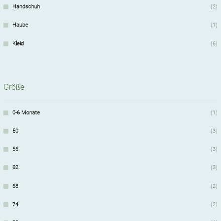
Handschuh
(2)
Haube
(1)
Kleid
(6)
Größe
0-6 Monate
(1)
50
(3)
56
(3)
62
(3)
68
(2)
74
(2)