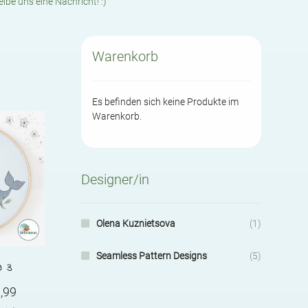
eibe uns eine Nachricht! :)
Warenkorb
Es befinden sich keine Produkte im
Warenkorb.
Designer/in
Olena Kuznietsova
(1)
Seamless Pattern Designs
(5)
W 3
Price
,99