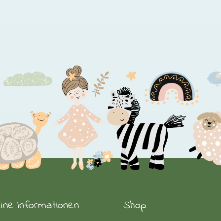
v
T
o
m
b
c
o
t
p
p
eine Informationen
Shop