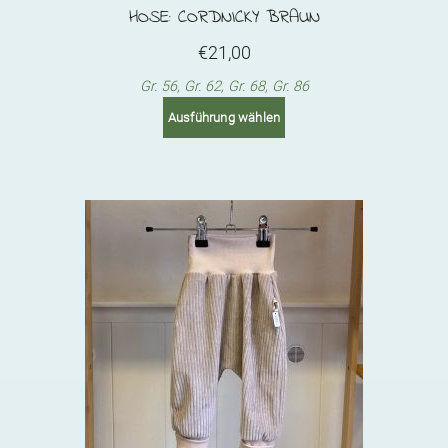
HOSE: CORDNICKY BRAUN
€
21,00
Gr. 56, Gr. 62, Gr. 68, Gr. 86
This
Ausführung wählen
product
has
multiple
variants.
The
options
may
be
chosen
on
the
product
page