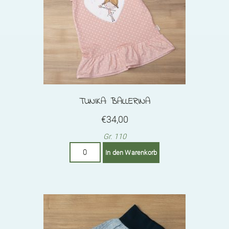
TUNIKA: BALLERINA
€
34,00
Gr. 110
Tunika:
In den Warenkorb
Ballerina
Menge