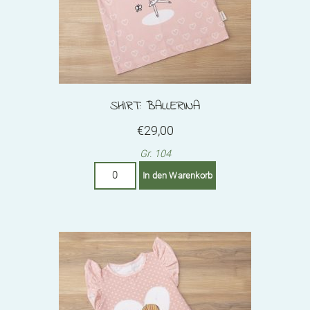
SHIRT: BALLERINA
€
29,00
Gr. 104
Shirt:
In den Warenkorb
Ballerina
Menge