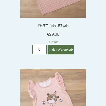
SHIRT: BALLERINA
€
29,00
Gr. 92
Shirt:
In den Warenkorb
Ballerina
Menge