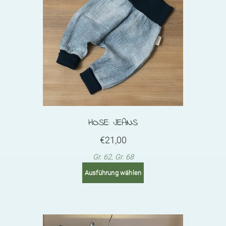
HOSE: JEANS
€
21,00
Gr. 62, Gr. 68
This
Ausführung wählen
product
has
multiple
variants.
The