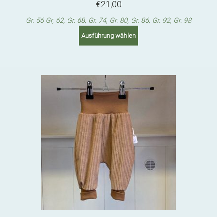
€
21,00
Gr. 56 Gr, 62, Gr. 68, Gr. 74, Gr. 80, Gr. 86, Gr. 92, Gr. 98
This
Ausführung wählen
product
has
multiple
variants.
The
options
may
be
chosen
on
the
product
page