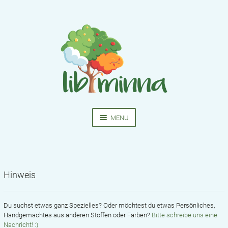
Skip
Skip
to
to
navigation
content
MENU
HOME
NÄHKURSE
Hinweis
EXPA
BEKLEIDUNG
CHIL
MEN
Du suchst etwas ganz Spezielles? Oder möchtest du etwas Persönliches,
SCHNITTMUSTER
Handgemachtes aus anderen Stoffen oder Farben?
Bitte schreibe uns eine
Nachricht! :)