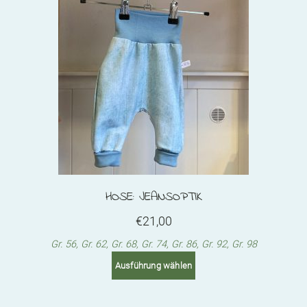
options
may
be
chosen
on
the
product
page
HOSE: JEANSOPTIK
€
21,00
Gr. 56, Gr. 62, Gr. 68, Gr. 74, Gr. 86, Gr. 92, Gr. 98
This
Ausführung wählen
product
has
multiple