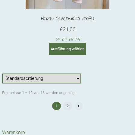
HOSE: CORDNICKY GRAU
€
21,00
Gr. 62, Gr. 68
This
Ausführung wählen
product
has
multiple
variants.
The
options
may
Ergebnisse 1 – 12 von 16 werden angezeigt
be
chosen
1
2
on
the
product
page
Warenkorb