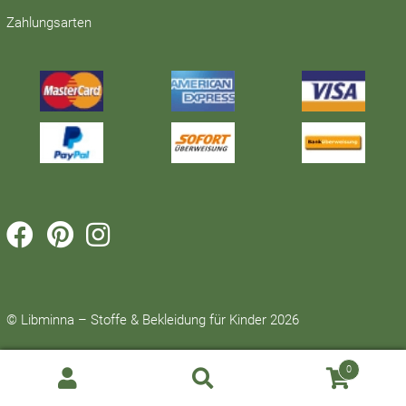
Zahlungsarten



© Libminna – Stoffe & Bekleidung für Kinder 2026
0
Suche
SUCHE
nach: