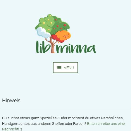
Skip
Skip
to
to
navigation
content
MENU
HOME
NÄHKURSE
Hinweis
EXPA
BEKLEIDUNG
CHIL
MEN
Du suchst etwas ganz Spezielles? Oder möchtest du etwas Persönliches,
SCHNITTMUSTER
Handgemachtes aus anderen Stoffen oder Farben?
Bitte schreibe uns eine
Nachricht! :)