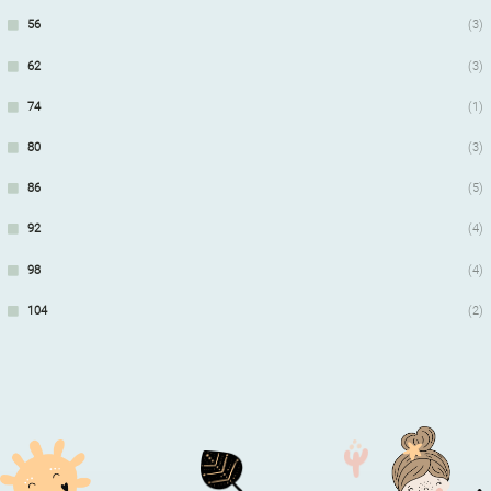
56
(3)
62
(3)
74
(1)
80
(3)
86
(5)
92
(4)
98
(4)
104
(2)