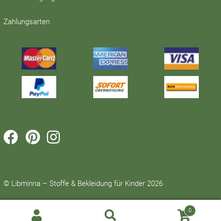
Zahlungsarten



© Libminna – Stoffe & Bekleidung für Kinder 2026
0
Suche
SUCHE