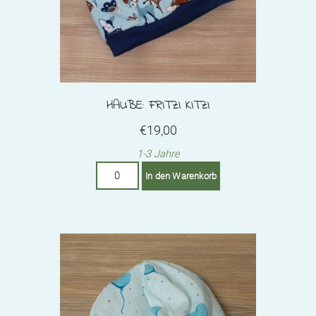
page
HAUBE: FRITZI KITZI
€
19,00
1-3 Jahre
Haube:
In den Warenkorb
Fritzi
Kitzi
Menge