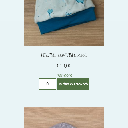
HAUBE: LUFTBALLONE
€
19,00
newborn
Haube:
In den Warenkorb
Luftballone
Menge