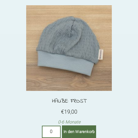
variants.
The
options
may
be
chosen
on
the
product
page
HAUBE: FROST
€
19,00
0-6 Monate
Haube:
In den Warenkorb
Frost