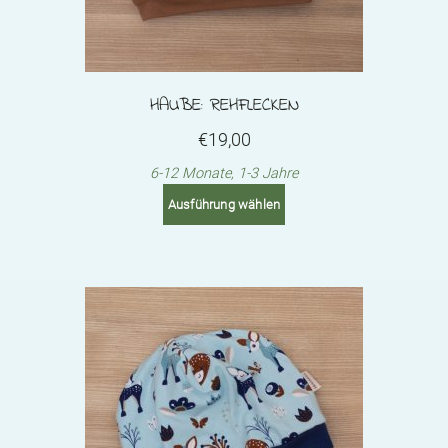
HAUBE: REHFLECKEN
€
19,00
6-12 Monate, 1-3 Jahre
This
Ausführung wählen
product
has
multiple
variants.
The
options
may
be
chosen
on
the
product