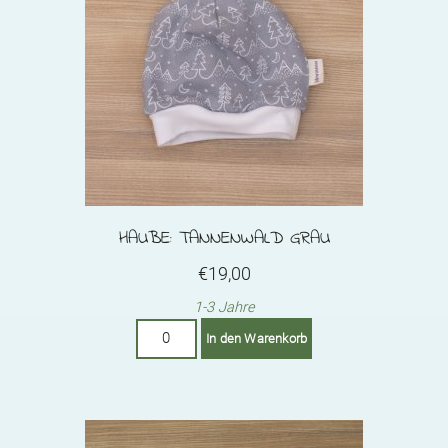
HAUBE: TANNENWALD GRAU
€
19,00
1-3 Jahre
Haube:
In den Warenkorb
Tannenwald
Grau
Menge