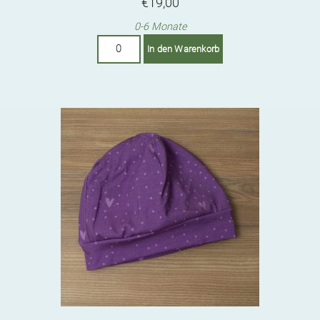
€
19,00
0-6 Monate
Haube:
In den Warenkorb
Karamell
Menge