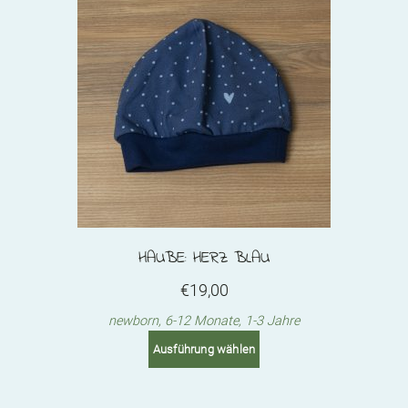
HAUBE: HERZ BLAU
€
19,00
newborn, 6-12 Monate, 1-3 Jahre
This
Ausführung wählen
product
has
multiple