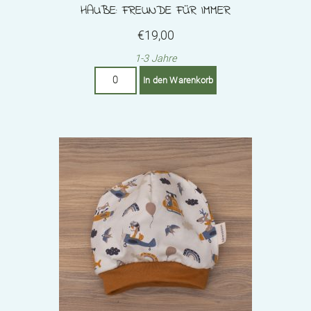
HAUBE: FREUNDE FÜR IMMER
€
19,00
1-3 Jahre
Haube:
In den Warenkorb
Freunde
für
immer
Menge