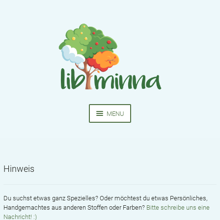
Skip
Skip
to
to
navigation
content
MENU
HOME
NÄHKURSE
Hinweis
EXPA
BEKLEIDUNG
CHIL
MEN
Du suchst etwas ganz Spezielles? Oder möchtest du etwas Persönliches,
SCHNITTMUSTER
Handgemachtes aus anderen Stoffen oder Farben?
Bitte schreibe uns eine
Nachricht! :)