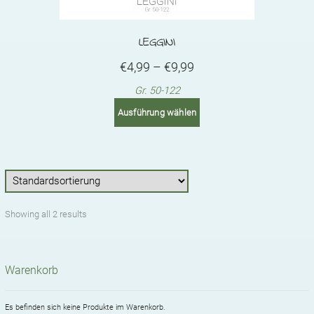
LEGGINI
Price
€
4,99
–
€
9,99
range:
Gr. 50-122
€4,99
This
Ausführung wählen
product
through
has
€9,99
multiple
variants.
The
options
may
Showing all 2 results
be
chosen
on
the
Warenkorb
product
page
Es befinden sich keine Produkte im Warenkorb.