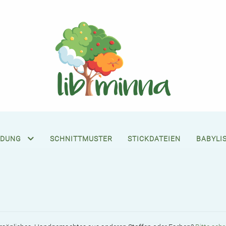
Skip
Skip
to
to
navigation
content
IDUNG
SCHNITTMUSTER
STICKDATEIEN
BABYLI