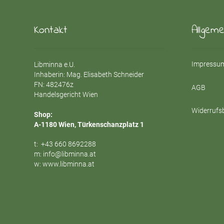
Kontakt
Allgem
Impressum
Libminna e.U.
Inhaberin: Mag. Elisabeth Schneider
FN: 482476z
AGB
Handelsgericht Wien
Widerrufs
Shop:
A-1180 Wien, Türkenschanzplatz 1
t:
+43 660 8692288
m:
info@libminna.at
w:
www.libminna.at