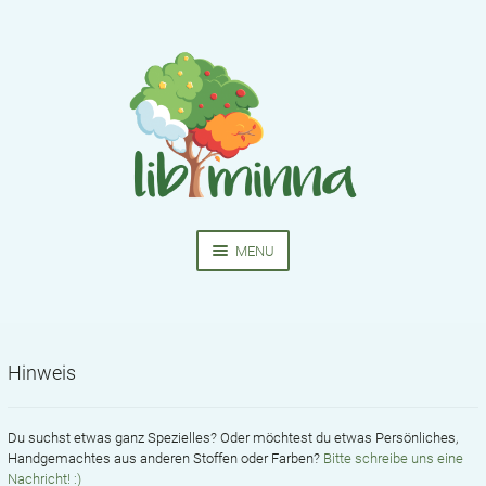
Skip
Skip
to
to
navigation
content
MENU
HOME
NÄHKURSE
Hinweis
EXPA
BEKLEIDUNG
CHIL
MEN
Du suchst etwas ganz Spezielles? Oder möchtest du etwas Persönliches,
SCHNITTMUSTER
Handgemachtes aus anderen Stoffen oder Farben?
Bitte schreibe uns eine
Nachricht! :)