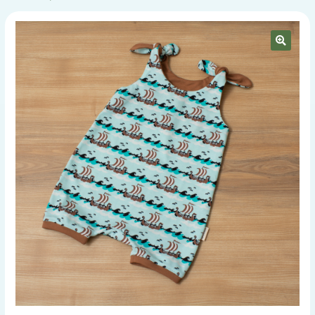
STICKDATEIEN
BABYLISTE
🔍
ÜBER UNS
KONTAKT