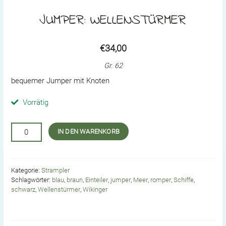
JUMPER: WELLENSTÜRMER
€
34,00
Gr. 62
bequemer Jumper mit Knoten
Vorrätig
Jumper:
IN DEN WARENKORB
Wellenstürmer
Menge
Kategorie:
Strampler
Schlagwörter:
blau
,
braun
,
Einteiler
,
jumper
,
Meer
,
romper
,
Schiffe
,
schwarz
,
Wellenstürmer
,
Wikinger