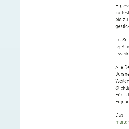
– gewe
zu tes
bis zu
gestic
Im Set 
.vp3 u
jeweil
Alle R
Jurane
Weiter
Stickd
Für d
Ergebn
Das 
marta