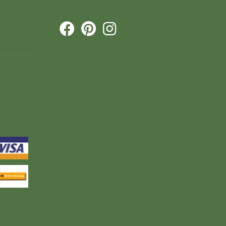


