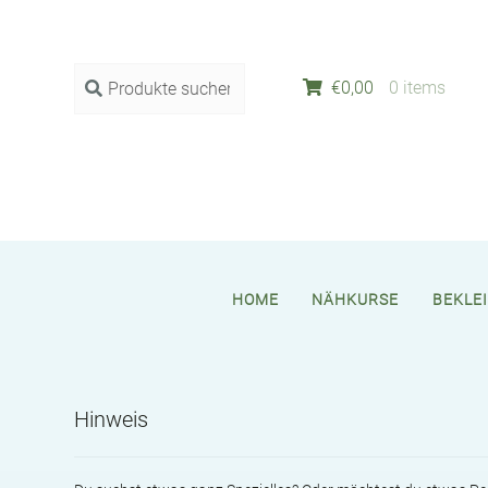
Suche
SUCHE
€
0,00
0 items
nach:
HOME
NÄHKURSE
BEKLE
Hinweis