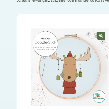
Du suchst etwas ganz Spezielles? Oder möchtest du etwas P
🔍