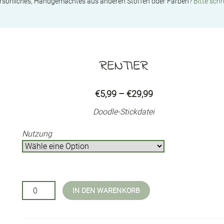
ersönliches, Handgemachtes aus anderen Stoffen oder Farben?
Bitte schr
RENTIER
Price
€
5,99
–
€
29,99
range:
Doodle-Stickdatei
€5,99
through
Nutzung
€29,99
Rentier
IN DEN WARENKORB
Menge