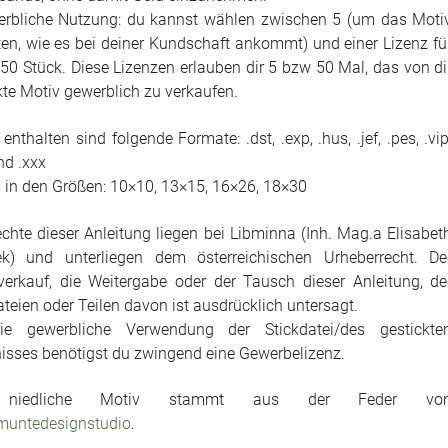
rbliche Nutzung: du kannst wählen zwischen 5 (um das Moti
ten, wie es bei deiner Kundschaft ankommt) und einer Lizenz fü
 50 Stück. Diese Lizenzen erlauben dir 5 bzw 50 Mal, das von di
kte Motiv gewerblich zu verkaufen.
enthalten sind folgende Formate: .dst, .exp, .hus, .jef, .pes, .vip
nd .xxx
s in den Größen: 10×10, 13×15, 16×26, 18×30
echte dieser Anleitung liegen bei Libminna (Inh. Mag.a Elisabet
k) und unterliegen dem österreichischen Urheberrecht. De
verkauf, die Weitergabe oder der Tausch dieser Anleitung, de
ateien oder Teilen davon ist ausdrücklich untersagt.
ie gewerbliche Verwendung der Stickdatei/des gestickte
isses benötigst du zwingend eine Gewerbelizenz.
niedliche Motiv stammt aus der Feder vo
muntedesignstudio
.