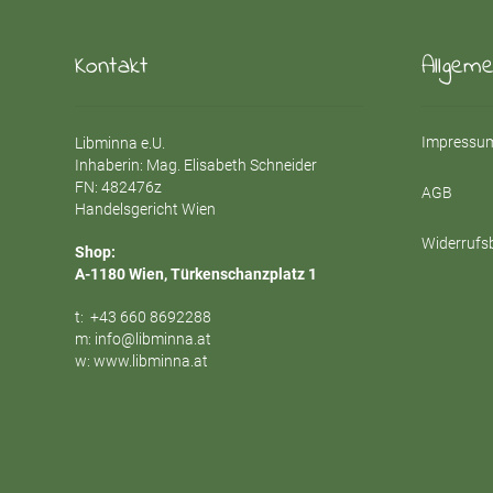
Kontakt
Allgem
Impressum
Libminna e.U.
Inhaberin: Mag. Elisabeth Schneider
FN: 482476z
AGB
Handelsgericht Wien
Widerrufs
Shop:
A-1180 Wien, Türkenschanzplatz 1
t:
+43 660 8692288
m:
info@libminna.at
w:
www.libminna.at