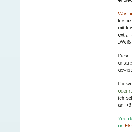
entdec
Was i
kleine
mit ku
extra
„Weiß“
Dieser
unser
gewiss
Du wü
oder r
ich se
an. <3
You do
on
Ets