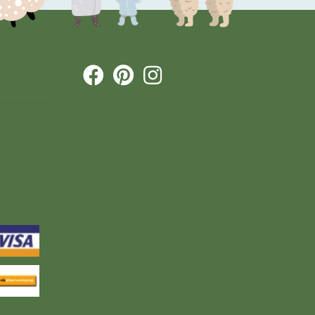


