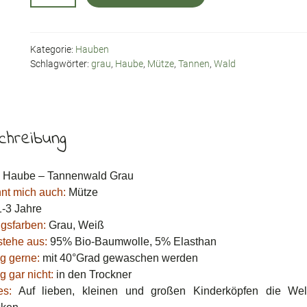
Tannenwald
Grau
Menge
Kategorie:
Hauben
Schlagwörter:
grau
,
Haube
,
Mütze
,
Tannen
,
Wald
chreibung
Haube – Tannenwald Grau
nnt mich auch:
Mütze
-3 Jahre
ngsfarben:
Grau, Weiß
stehe aus:
95% Bio-Baumwolle, 5% Elasthan
g gerne:
mit 40°Grad gewaschen werden
g gar nicht:
in den Trockner
es:
Auf lieben, kleinen und großen Kinderköpfen die Wel