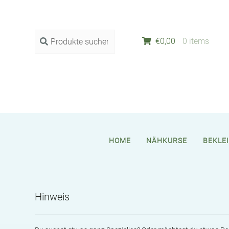
Suche
SUCHE
€
0,00
0 items
nach:
HOME
NÄHKURSE
BEKLE
Hinweis