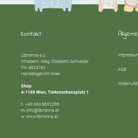
Kontakt
Allgem
Impressum
Libminna e.U.
Inhaberin: Mag. Elisabeth Schneider
FN: 482476z
AGB
Handelsgericht Wien
Widerrufs
Shop:
A-1180 Wien, Türkenschanzplatz 1
t:
+43 660 8692288
m:
info@libminna.at
w:
www.libminna.at