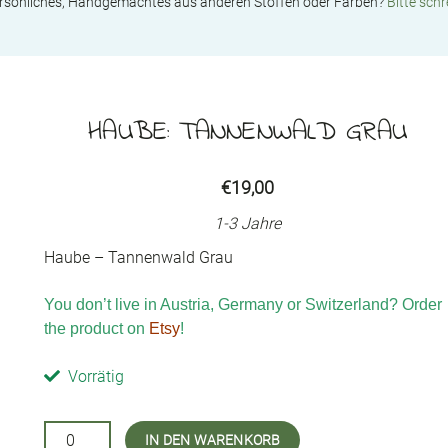
ersönliches, Handgemachtes aus anderen Stoffen oder Farben?
Bitte schr
HAUBE: TANNENWALD GRAU
€
19,00
1-3 Jahre
Haube – Tannenwald Grau
You don’t live in Austria, Germany or Switzerland? Order
the product on
Etsy
!
Vorrätig
Haube:
IN DEN WARENKORB