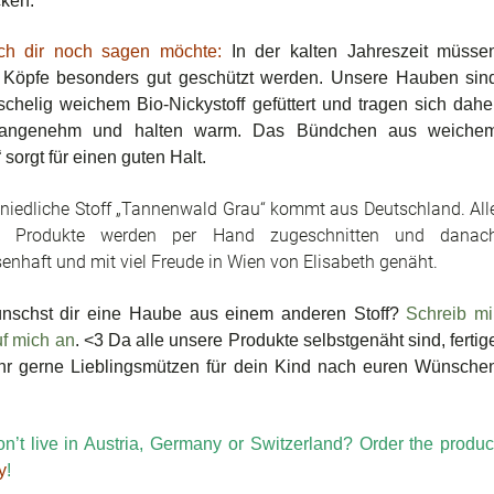
ken.
ch dir noch sagen möchte:
In der kalten Jahreszeit müsse
 Köpfe
besonders gut geschützt werden. Unsere Hauben sin
schelig weichem Bio-Nickystoff gefüttert und tragen sich dahe
 angenehm und halten warm. Das Bündchen aus weiche
 sorgt für einen guten Halt.
 niedliche Stoff „Tannenwald Grau“ kommt aus Deutschland. All
e Produkte werden per Hand zugeschnitten und danac
enhaft und mit viel Freude in Wien von Elisabeth genäht.
nschst dir eine Haube aus einem anderen Stoff?
Schreib mi
uf mich an
. <3 Da alle unsere Produkte selbstgenäht sind, fertig
hr gerne Lieblingsmützen für dein Kind nach euren Wünsche
n’t live in Austria, Germany or Switzerland? Order the produc
y
!