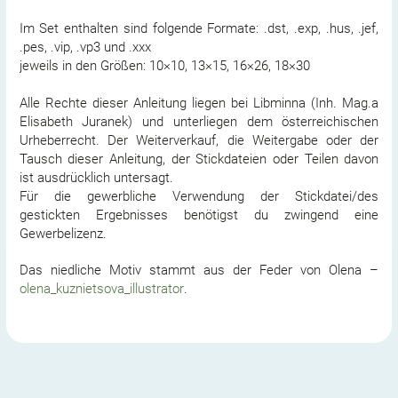
Im Set enthalten sind folgende Formate: .dst, .exp, .hus, .jef,
.pes, .vip, .vp3 und .xxx
jeweils in den Größen: 10×10, 13×15, 16×26, 18×30
Alle Rechte dieser Anleitung liegen bei Libminna (Inh. Mag.a
Elisabeth Juranek) und unterliegen dem österreichischen
Urheberrecht. Der Weiterverkauf, die Weitergabe oder der
Tausch dieser Anleitung, der Stickdateien oder Teilen davon
ist ausdrücklich untersagt.
Für die gewerbliche Verwendung der Stickdatei/des
gestickten Ergebnisses benötigst du zwingend eine
Gewerbelizenz.
Das niedliche Motiv stammt aus der Feder von Olena –
olena_kuznietsova_illustrator
.