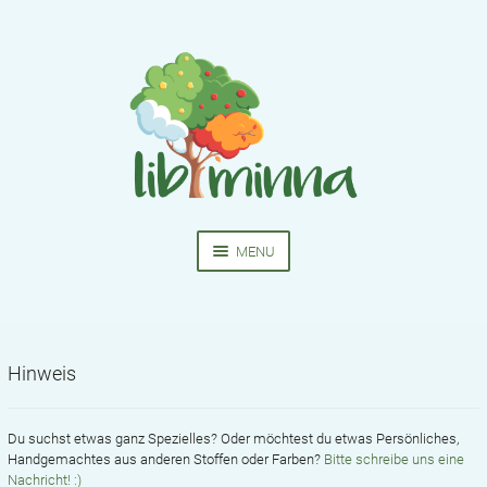
Skip
Skip
to
to
navigation
content
MENU
HOME
NÄHKURSE
Hinweis
EXPA
BEKLEIDUNG
CHIL
MEN
Du suchst etwas ganz Spezielles? Oder möchtest du etwas Persönliches,
SCHNITTMUSTER
Handgemachtes aus anderen Stoffen oder Farben?
Bitte schreibe uns eine
Nachricht! :)