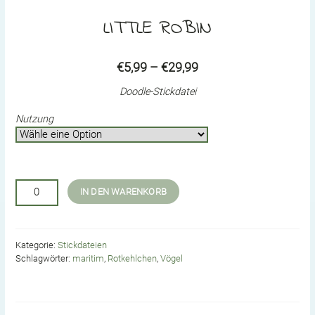
LITTLE ROBIN
Price
€
5,99
–
€
29,99
range:
Doodle-Stickdatei
€5,99
Nutzung
through
€29,99
little
IN DEN WARENKORB
Robin
Menge
Kategorie:
Stickdateien
Schlagwörter:
maritim
,
Rotkehlchen
,
Vögel